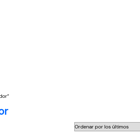
dor”
or