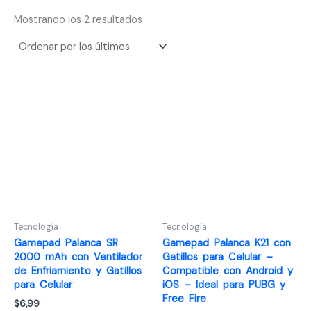
Ordenado
Mostrando los 2 resultados
por
los
últimos
Tecnología
Tecnología
Gamepad Palanca SR
Gamepad Palanca K21 con
2000 mAh con Ventilador
Gatillos para Celular –
de Enfriamiento y Gatillos
Compatible con Android y
para Celular
iOS – Ideal para PUBG y
Free Fire
$
6,99